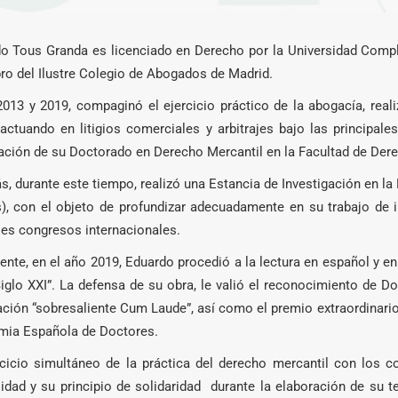
o Tous Granda es licenciado en Derecho por la Universidad Comp
o del Ilustre Colegio de Abogados de Madrid.
2013 y 2019, compaginó el ejercicio práctico de la abogacía, real
ctuando en litigios comerciales y arbitrajes bajo las principales
ación de su Doctorado en Derecho Mercantil en la Facultad de Der
, durante este tiempo, realizó una Estancia de Investigación en la
), con el objeto de profundizar adecuadamente en su trabajo de 
les congresos internacionales.
ente, en el año 2019, Eduardo procedió a la lectura en español y en
Siglo XXI”. La defensa de su obra, le valió el reconocimiento de 
cación “sobresaliente Cum Laude”, así como el premio extraordinario
ia Española de Doctores.
rcicio simultáneo de la práctica del derecho mercantil con los 
idad y su principio de solidaridad durante la elaboración de su te