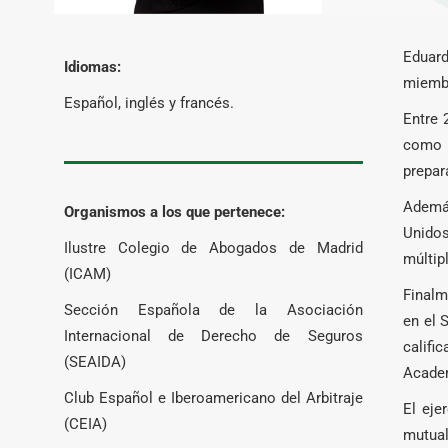
Eduard
Idiomas:
miembr
Español, inglés y francés.
Entre 
como a
prepar
Además
Organismos a los que pertenece:
Unidos
Ilustre Colegio de Abogados de Madrid
múltip
(ICAM)
Finalm
Sección Española de la Asociación
en el 
Internacional de Derecho de Seguros
califi
(SEAIDA)
Academ
Club Español e Iberoamericano del Arbitraje
El eje
(CEIA)
mutual